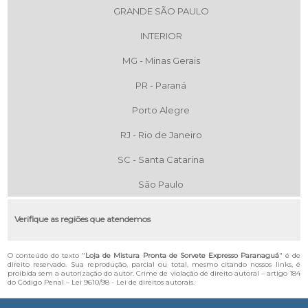
GRANDE SÃO PAULO
INTERIOR
MG - Minas Gerais
PR - Paraná
Porto Alegre
RJ - Rio de Janeiro
SC - Santa Catarina
São Paulo
Verifique as regiões que atendemos
O conteúdo do texto "
Loja de Mistura Pronta de Sorvete Expresso Paranaguá
" é de
direito reservado. Sua reprodução, parcial ou total, mesmo citando nossos links, é
proibida sem a autorização do autor. Crime de violação de direito autoral – artigo 184
do Código Penal –
Lei 9610/98 - Lei de direitos autorais
.