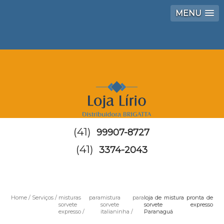
MENU
(41)
99907-8727
(41)
3374-2043
Home
Serviços
misturas para
mistura para
loja de mistura pronta de
sorvete
sorvete
sorvete expresso
expresso
italianinha
Paranaguá