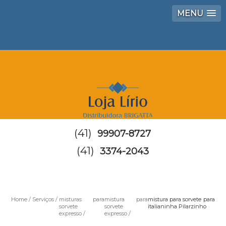
MENU
(41)
99907-8727
(41)
3374-2043
Home
Serviços
misturas para
mistura para
mistura para sorvete para
sorvete
sorvete
italianinha Pilarzinho
expresso
expresso