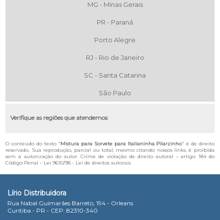
MG - Minas Gerais
PR - Paraná
Porto Alegre
RJ - Rio de Janeiro
SC - Santa Catarina
São Paulo
Verifique as regiões que atendemos
O conteúdo do texto "
Mistura para Sorvete para Italianinha Pilarzinho
" é de direito
reservado. Sua reprodução, parcial ou total, mesmo citando nossos links, é proibida
sem a autorização do autor. Crime de violação de direito autoral – artigo 184 do
Código Penal –
Lei 9610/98 - Lei de direitos autorais
.
Lírio Distribuidora
Rua Nabal Guimarães Barreto, 194 - Orleans
Curitiba - PR - CEP: 82310-340