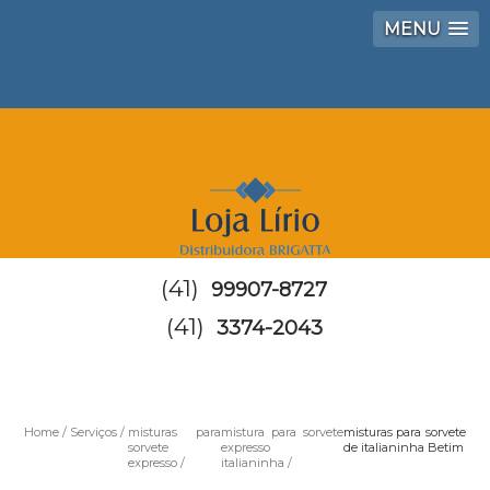
MENU
(41)
99907-8727
(41)
3374-2043
Home
Serviços
misturas para
mistura para sorvete
misturas para sorvete
sorvete
expresso
de italianinha Betim
expresso
italianinha