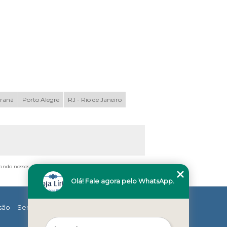
araná
Porto Alegre
RJ - Rio de Janeiro
tando nossos links, é proibida sem a autorização do autor.
Olá! Fale agora pelo WhatsApp.
são
Serviços
Contato
Mapa do site