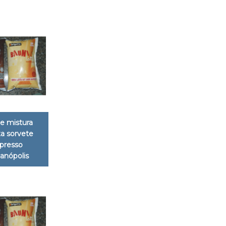
de mistura
a sorvete
presso
ianópolis