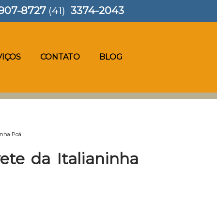
907-8727
(41)
3374-2043
VIÇOS
CONTATO
BLOG
ninha Poá
ete da Italianinha