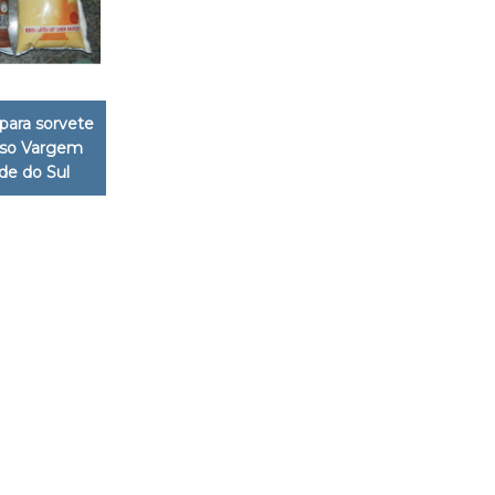
para sorvete
sso Vargem
de do Sul