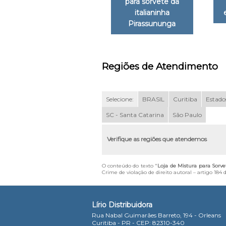
para sorvete da
italianinha
Pirassununga
Regiões de Atendimento
Selecione:
BRASIL
Curitiba
Estados
SC - Santa Catarina
São Paulo
Verifique as regiões que atendemos
O conteúdo do texto "
Loja de Mistura para Sorve
Crime de violação de direito autoral – artigo 184
Lírio Distribuidora
Rua Nabal Guimarães Barreto, 194 - Orleans
Curitiba - PR - CEP: 82310-340