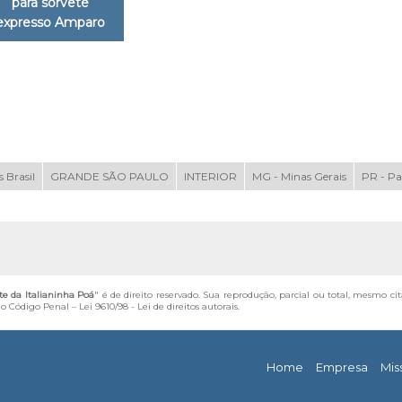
para sorvete
expresso Amparo
 Brasil
GRANDE SÃO PAULO
INTERIOR
MG - Minas Gerais
PR - P
te da Italianinha Poá
" é de direito reservado. Sua reprodução, parcial ou total, mesmo ci
 do Código Penal –
Lei 9610/98 - Lei de direitos autorais
.
Home
Empresa
Mis