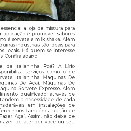
 essencial a loja de mistura para
or aplicação é promover sabores
to é sorvete e milk shake. Além
inas industriais são ideais para
os locais. Há quem se interesse
. Confira abaixo:
e da italianinha Poá? A Lírio
sponibiliza serviços como o de
vete Italianinha, Maquinas De
áquinas De Açaí, Máquinas De
Máquina Sorvete Expresso. Além
mento qualificado, através de
entendem a necessidade de cada
nsideráveis em instalações de
 Oferecemos também a opção de
Fazer Açaí. Assim, não deixe de
prazer de atender você ou seu