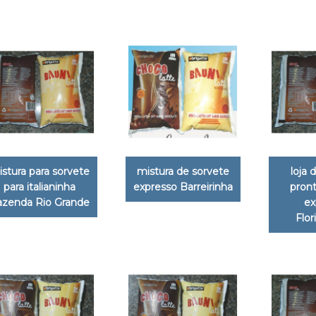
stura para sorvete
mistura de sorvete
loja 
para italianinha
expresso Barreirinha
pront
azenda Rio Grande
ex
Flor