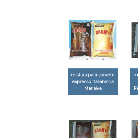
mistura para sorvete
mi
expresso italianinha
Marialva
F