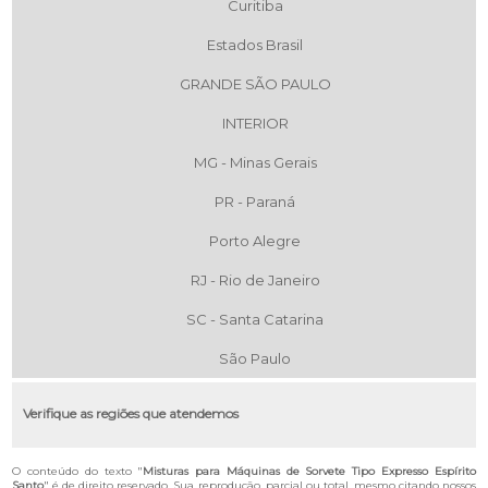
Curitiba
Estados Brasil
GRANDE SÃO PAULO
INTERIOR
MG - Minas Gerais
PR - Paraná
Porto Alegre
RJ - Rio de Janeiro
SC - Santa Catarina
São Paulo
Verifique as regiões que atendemos
O conteúdo do texto "
Misturas para Máquinas de Sorvete Tipo Expresso Espírito
Santo
" é de direito reservado. Sua reprodução, parcial ou total, mesmo citando nossos