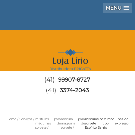
MENU
(41)
99907-8727
(41)
3374-2043
Home
Serviços
misturas para
mistura para
misturas para máquinas de
máquinas de
máquina de
sorvete tipo expresso
sorvete
sorvete
Espírito Santo