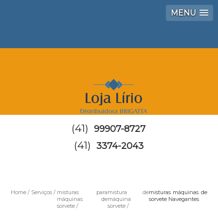
MENU
(41)
99907-8727
(41)
3374-2043
Home
Serviços
misturas para
mistura de
misturas máquinas de
máquinas de
máquina
sorvete Navegantes
sorvete
sorvete