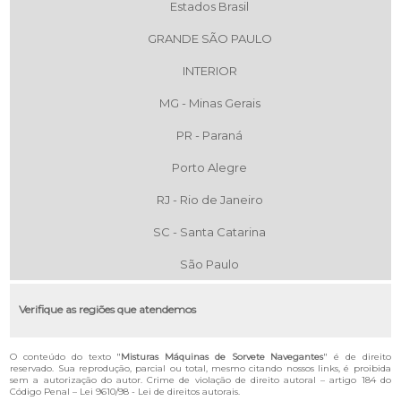
Estados Brasil
GRANDE SÃO PAULO
INTERIOR
MG - Minas Gerais
PR - Paraná
Porto Alegre
RJ - Rio de Janeiro
SC - Santa Catarina
São Paulo
Verifique as regiões que atendemos
O conteúdo do texto "
Misturas Máquinas de Sorvete Navegantes
" é de direito
reservado. Sua reprodução, parcial ou total, mesmo citando nossos links, é proibida
sem a autorização do autor. Crime de violação de direito autoral – artigo 184 do
Código Penal –
Lei 9610/98 - Lei de direitos autorais
.