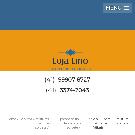
MENU
(41)
99907-8727
(41)
3374-2043
Home
Serviços
misturas para
mistura de
loja para mistura
máquinas de
máquina
máquina sorvete
sorvete
sorvete
Atibaia