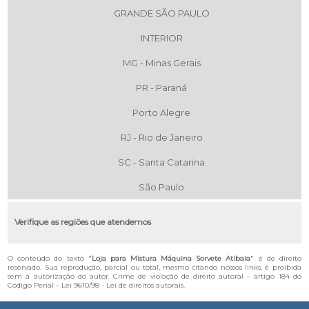
GRANDE SÃO PAULO
INTERIOR
MG - Minas Gerais
PR - Paraná
Porto Alegre
RJ - Rio de Janeiro
SC - Santa Catarina
São Paulo
Verifique as regiões que atendemos
O conteúdo do texto "
Loja para Mistura Máquina Sorvete Atibaia
" é de direito
reservado. Sua reprodução, parcial ou total, mesmo citando nossos links, é proibida
sem a autorização do autor. Crime de violação de direito autoral – artigo 184 do
Código Penal –
Lei 9610/98 - Lei de direitos autorais
.