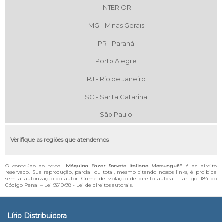
INTERIOR
MG - Minas Gerais
PR - Paraná
Porto Alegre
RJ - Rio de Janeiro
SC - Santa Catarina
São Paulo
Verifique as regiões que atendemos
O conteúdo do texto "
Máquina Fazer Sorvete Italiano Mossunguê
" é de direito
reservado. Sua reprodução, parcial ou total, mesmo citando nossos links, é proibida
sem a autorização do autor. Crime de violação de direito autoral – artigo 184 do
Código Penal –
Lei 9610/98 - Lei de direitos autorais
.
Lírio Distribuidora