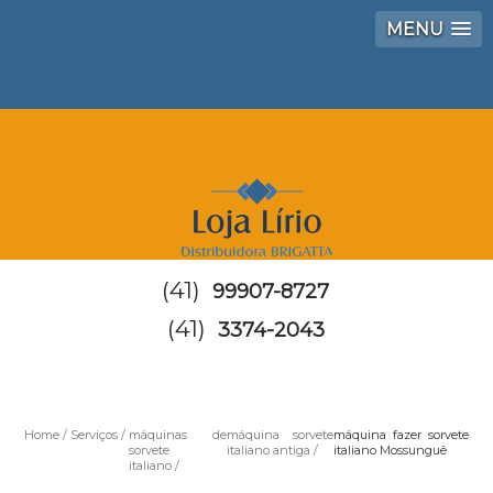
MENU
(41)
99907-8727
(41)
3374-2043
Home
Serviços
máquinas de
máquina sorvete
máquina fazer sorvete
sorvete
italiano antiga
italiano Mossunguê
italiano