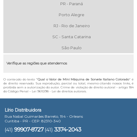
PR - Paraná
Porto Alegre
RJ - Rio de Janeiro
SC - Santa Catarina
São Paulo
Verifique as regiões que atendemos
O conteúdo do texto "
Qual o Valor de Mini Máquina de Sorvete Italiano Colorado
" é
de direito reservado. Sua reprodução, parcial ou total, mesmo citando nossos links, é
proibida sem a autorização do autor. Crime de violação de direito autoral – artigo 184
do Código Penal –
Lei 9610/98 - Lei de direitos autorais
.
Lírio Distribuidora
Rua Nabal Guimarães Barreto, 194 - Orleans
Curitiba - PR - CEP: 82310-340
99907-8727
3374-2043
(41)
(41)