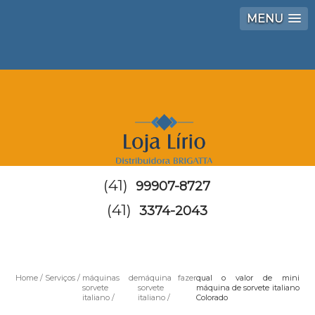
MENU
(41)
99907-8727
(41)
3374-2043
Home
Serviços
máquinas de
máquina fazer
qual o valor de mini
sorvete
sorvete
máquina de sorvete italiano
italiano
italiano
Colorado