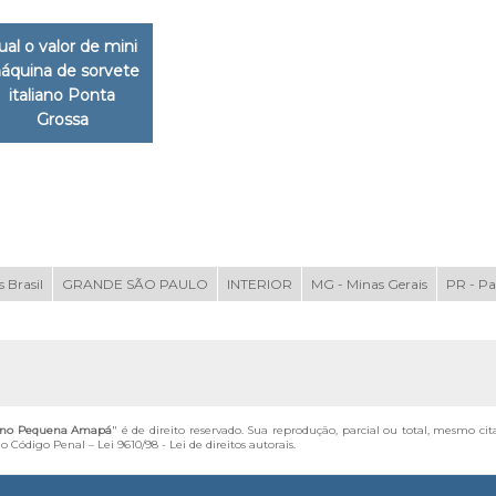
ual o valor de mini
áquina de sorvete
italiano Ponta
Grossa
 Brasil
GRANDE SÃO PAULO
INTERIOR
MG - Minas Gerais
PR - P
iano Pequena Amapá
" é de direito reservado. Sua reprodução, parcial ou total, mesmo cit
 do Código Penal –
Lei 9610/98 - Lei de direitos autorais
.