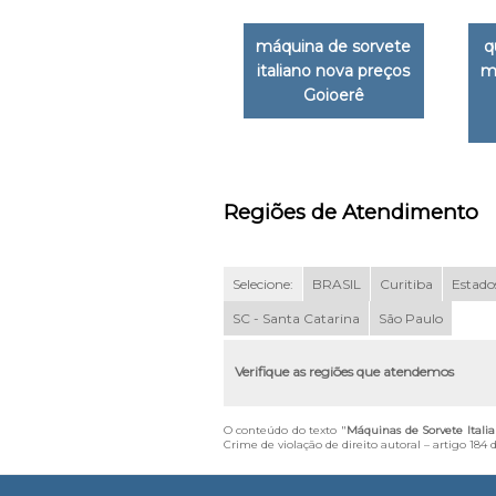
máquina de sorvete
q
italiano nova preços
m
Goioerê
Regiões de Atendimento
Selecione:
BRASIL
Curitiba
Estados
SC - Santa Catarina
São Paulo
Verifique as regiões que atendemos
O conteúdo do texto "
Máquinas de Sorvete Ital
Crime de violação de direito autoral – artigo 184