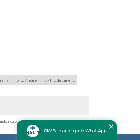
araná
Porto Alegre
RJ - Rio de Janeiro
ando nossos links, é proibida sem a autorização do autor.
Olá! Fale agora pelo WhatsApp.