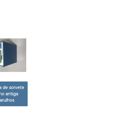
 de sorvete
ano antiga
arulhos