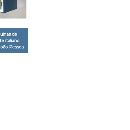
uinas de
te italiano
João Pessoa