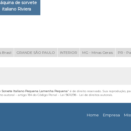
áquina de sorvete
italiano Riviera
 Brasil
GRANDE SÃO PAULO
INTERIOR
MG - Minas Gerais
PR - P
de Sorvete Italiano Pequena Lamenha Pequena
" é de direito reservado. Sua reprodução, pa
ito autoral – artigo 184 do Código Penal –
Lei 9610/98 - Lei de direitos autorais
.
Home
Empresa
Mis