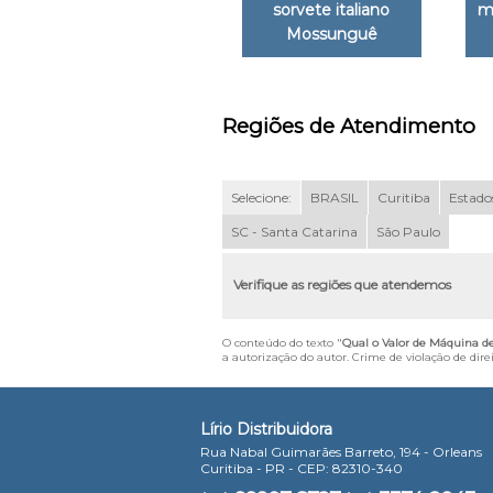
sorvete italiano
m
Mossunguê
Regiões de Atendimento
Selecione:
BRASIL
Curitiba
Estados
SC - Santa Catarina
São Paulo
Verifique as regiões que atendemos
O conteúdo do texto "
Qual o Valor de Máquina 
a autorização do autor. Crime de violação de dire
Lírio Distribuidora
Rua Nabal Guimarães Barreto, 194 - Orleans
Curitiba - PR - CEP: 82310-340