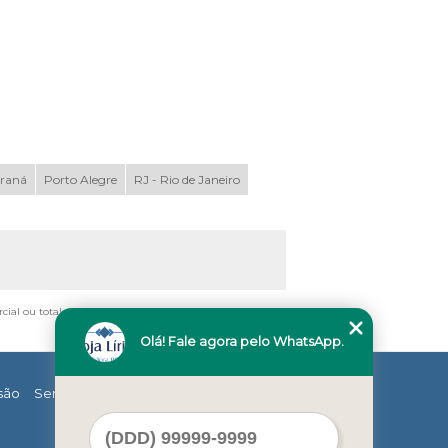
araná
Porto Alegre
RJ - Rio de Janeiro
rcial ou total, mesmo citando nossos links, é proibida sem
Olá! Fale agora pelo WhatsApp.
são
Serviços
Contato
Mapa do site