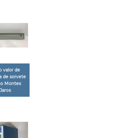
o valor de
 de sorvete
ano Montes
Claros