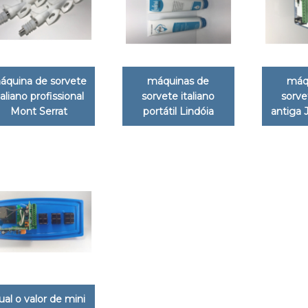
áquina de sorvete
máquinas de
máq
taliano profissional
sorvete italiano
sorve
Mont Serrat
portátil Lindóia
antiga 
ual o valor de mini