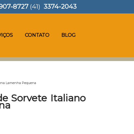
907-8727
(41)
3374-2043
VIÇOS
CONTATO
BLOG
equena Lamenha Pequena
e Sorvete Italiano
na