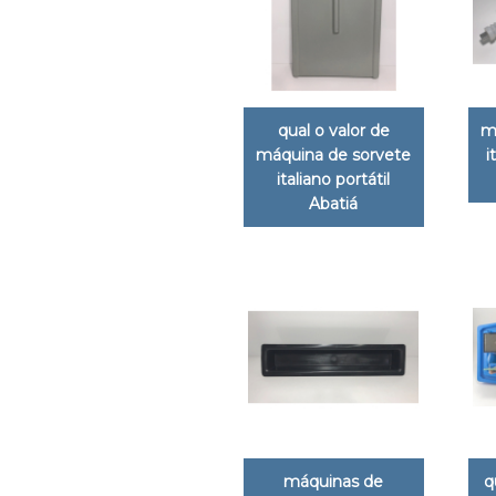
qual o valor de
m
máquina de sorvete
i
italiano portátil
Abatiá
máquinas de
q