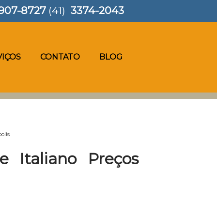
907-8727
(41)
3374-2043
VIÇOS
CONTATO
BLOG
olis
 Italiano Preços