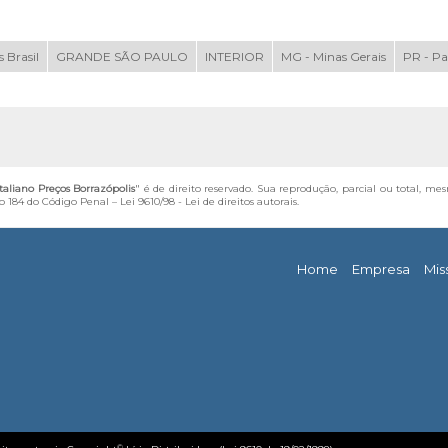
 Brasil
GRANDE SÃO PAULO
INTERIOR
MG - Minas Gerais
PR - P
aliano Preços Borrazópolis
" é de direito reservado. Sua reprodução, parcial ou total, me
igo 184 do Código Penal –
Lei 9610/98 - Lei de direitos autorais
.
Home
Empresa
Mis
©