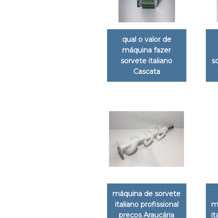
qual o valor de
máquina fazer
sorvete italiano
s
Cascata
máquina de sorvete
italiano profissional
m
preços Araucária
it