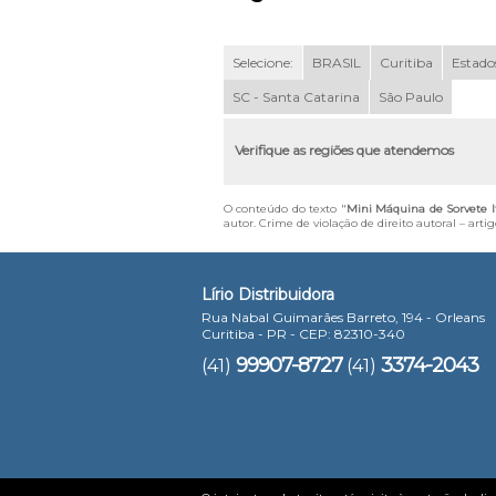
Selecione:
BRASIL
Curitiba
Estados
SC - Santa Catarina
São Paulo
Verifique as regiões que atendemos
O conteúdo do texto "
Mini Máquina de Sorvete It
autor. Crime de violação de direito autoral – art
Lírio Distribuidora
Rua Nabal Guimarães Barreto, 194 - Orleans
Curitiba - PR - CEP: 82310-340
99907-8727
3374-2043
(41)
(41)