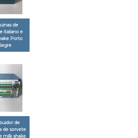
uinas de
e italiano e
hake Porto
legre
ibuidor de
 de sorvete
 e milk shake