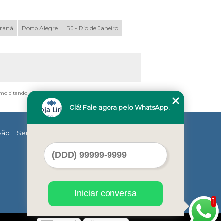
araná
Porto Alegre
RJ - Rio de Janeiro
smo citando nossos links, é proibida sem a autorização do
Olá! Fale agora pelo WhatsApp.
são
Serviços
Contato
Mapa do site
Iniciar conversa
1