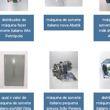
distribuidor de
máquina de sorvete
máq
máquina fazer
italiano nova Abatiá
sorvet
orvete italiano Alto
milk s
Petrópolis
A
qual o valor de
máquina de sorvete
distr
áquina de sorvete
italiano pequena
máquina
aliano portátil Vista
preços João Pessoa
italiano