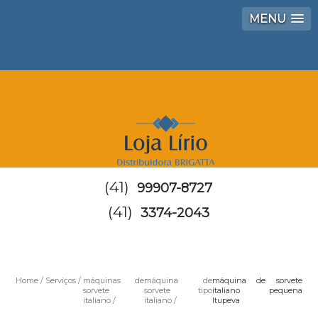
MENU
(41)
99907-8727
(41)
3374-2043
Home
Serviços
máquinas de
máquina de
máquina de sorvete
sorvete
sorvete tipo
italiano pequena
italiano
italiano
Itupeva