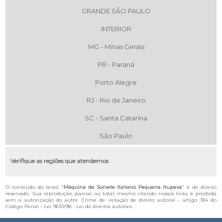
GRANDE SÃO PAULO
INTERIOR
MG - Minas Gerais
PR - Paraná
Porto Alegre
RJ - Rio de Janeiro
SC - Santa Catarina
São Paulo
Verifique as regiões que atendemos
O conteúdo do texto "
Máquina de Sorvete Italiano Pequena Itupeva
" é de direito
reservado. Sua reprodução, parcial ou total, mesmo citando nossos links, é proibida
sem a autorização do autor. Crime de violação de direito autoral – artigo 184 do
Código Penal –
Lei 9610/98 - Lei de direitos autorais
.