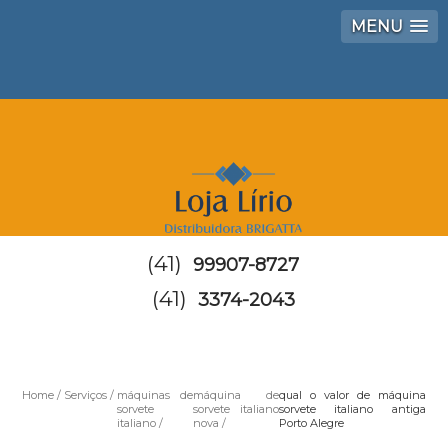
MENU
(41)
99907-8727
(41)
3374-2043
Home
Serviços
máquinas de
máquina de
qual o valor de máquina
sorvete
sorvete italiano
sorvete italiano antiga
italiano
nova
Porto Alegre