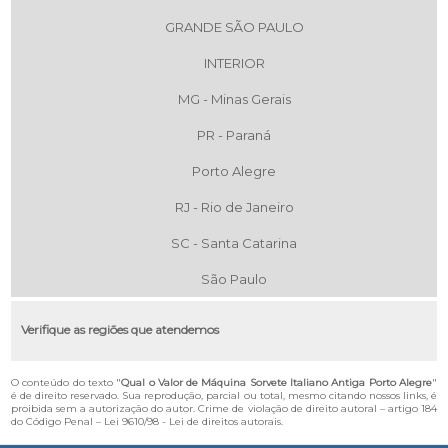
GRANDE SÃO PAULO
INTERIOR
MG - Minas Gerais
PR - Paraná
Porto Alegre
RJ - Rio de Janeiro
SC - Santa Catarina
São Paulo
Verifique as regiões que atendemos
O conteúdo do texto "
Qual o Valor de Máquina Sorvete Italiano Antiga Porto Alegre
"
é de direito reservado. Sua reprodução, parcial ou total, mesmo citando nossos links, é
proibida sem a autorização do autor. Crime de violação de direito autoral – artigo 184
do Código Penal –
Lei 9610/98 - Lei de direitos autorais
.