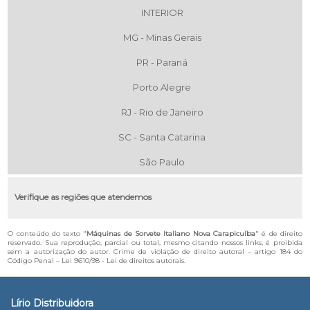
INTERIOR
MG - Minas Gerais
PR - Paraná
Porto Alegre
RJ - Rio de Janeiro
SC - Santa Catarina
São Paulo
Verifique as regiões que atendemos
O conteúdo do texto "
Máquinas de Sorvete Italiano Nova Carapicuíba
" é de direito
reservado. Sua reprodução, parcial ou total, mesmo citando nossos links, é proibida
sem a autorização do autor. Crime de violação de direito autoral – artigo 184 do
Código Penal –
Lei 9610/98 - Lei de direitos autorais
.
Lírio Distribuidora