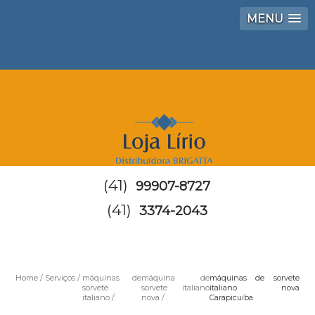
MENU
(41)
99907-8727
(41)
3374-2043
Home
Serviços
máquinas de
máquina de
máquinas de sorvete
sorvete
sorvete italiano
italiano nova
italiano
nova
Carapicuíba