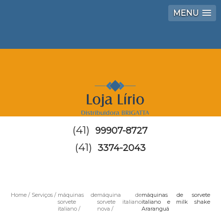
MENU
(41)
99907-8727
(41)
3374-2043
Home
Serviços
máquinas de
máquina de
máquinas de sorvete
sorvete
sorvete italiano
italiano e milk shake
italiano
nova
Araranguá