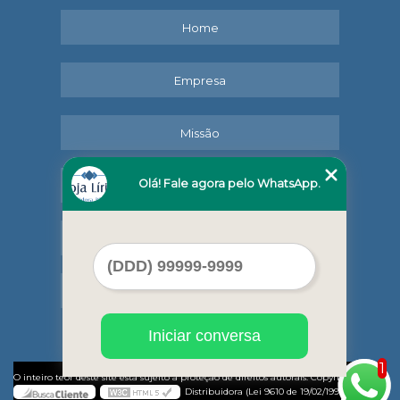
Home
Empresa
Missão
Olá! Fale agora pelo WhatsApp.
Serviços
Contato
Mapa do site
Iniciar conversa
1
©
O inteiro teor deste site está sujeito à proteção de direitos autorais. Copyright
Lírio
Distribuidora (Lei 9610 de 19/02/1998)