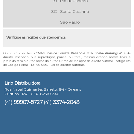
RJ - Rio de Janeiro
SC - Santa Catarina
São Paulo
Verifique as regiões que atendemos
O conteúdo do texto "
Máquinas de Sorvete Italiano e Milk Shake Araranguá
" é de
direito reservado. Sua reprodução, parcial ou total, mesmo citando nossos links, é
proibida sem a autorização do autor. Crime de violação de direito autoral – artigo 184
do Código Penal –
Lei 9610/98 - Lei de direitos autorais
.
Lírio Distribuidora
Rua Nabal Guimarães Barreto, 194 - Orleans
Curitiba - PR - CEP: 82310-340
99907-8727
3374-2043
(41)
(41)