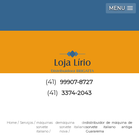
MENU
(41)
99907-8727
(41)
3374-2043
Home
Serviços
máquinas de
máquina de
distribuidor de máquina de
sorvete
sorvete italiano
sorvete italiano antiga
italiano
nova
Guararema