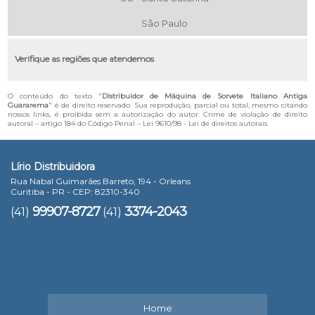
São Paulo
Verifique as regiões que atendemos
O conteúdo do texto "
Distribuidor de Máquina de Sorvete Italiano Antiga
Guararema
" é de direito reservado. Sua reprodução, parcial ou total, mesmo citando
nossos links, é proibida sem a autorização do autor. Crime de violação de direito
autoral – artigo 184 do Código Penal –
Lei 9610/98 - Lei de direitos autorais
.
Lírio Distribuidora
Rua Nabal Guimarães Barreto, 194 - Orleans
Curitiba - PR - CEP: 82310-340
99907-8727
3374-2043
(41)
(41)
Home