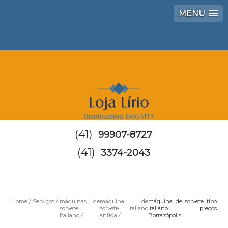
MENU
(41)
99907-8727
(41)
3374-2043
Home
Serviços
máquinas de
máquina de
máquina de sorvete tipo
sorvete
sorvete italiano
italiano preços
italiano
antiga
Borrazópolis