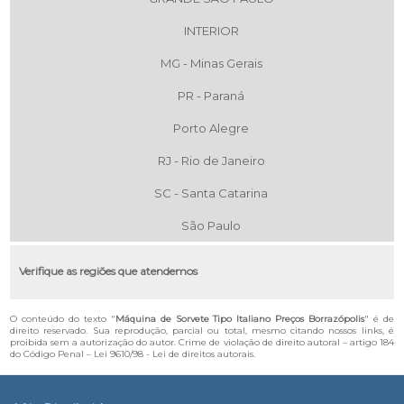
INTERIOR
MG - Minas Gerais
PR - Paraná
Porto Alegre
RJ - Rio de Janeiro
SC - Santa Catarina
São Paulo
Verifique as regiões que atendemos
O conteúdo do texto "
Máquina de Sorvete Tipo Italiano Preços Borrazópolis
" é de
direito reservado. Sua reprodução, parcial ou total, mesmo citando nossos links, é
proibida sem a autorização do autor. Crime de violação de direito autoral – artigo 184
do Código Penal –
Lei 9610/98 - Lei de direitos autorais
.