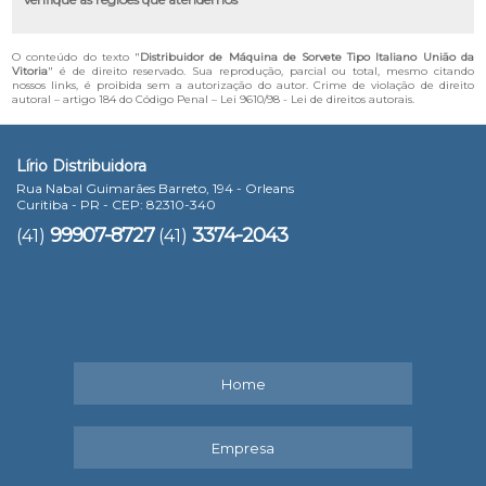
O conteúdo do texto "
Distribuidor de Máquina de Sorvete Tipo Italiano União da
Vitoria
" é de direito reservado. Sua reprodução, parcial ou total, mesmo citando
nossos links, é proibida sem a autorização do autor. Crime de violação de direito
autoral – artigo 184 do Código Penal –
Lei 9610/98 - Lei de direitos autorais
.
Lírio Distribuidora
Rua Nabal Guimarães Barreto, 194 - Orleans
Curitiba - PR - CEP: 82310-340
99907-8727
3374-2043
(41)
(41)
Home
Empresa