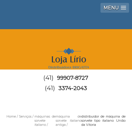
MENU
(41)
99907-8727
(41)
3374-2043
Home
Serviços
máquinas de
máquina de
distribuidor de máquina de
sorvete
sorvete italiano
sorvete tipo italiano União
italiano
antiga
da Vitoria