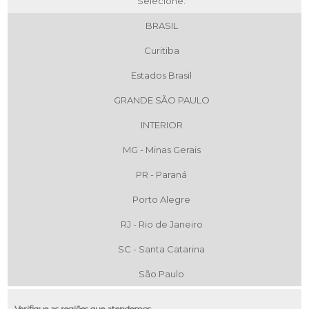
Selecione:
BRASIL
Curitiba
Estados Brasil
GRANDE SÃO PAULO
INTERIOR
MG - Minas Gerais
PR - Paraná
Porto Alegre
RJ - Rio de Janeiro
SC - Santa Catarina
São Paulo
Verifique as regiões que atendemos