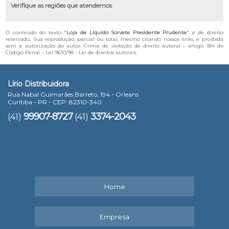
Verifique as regiões que atendemos
O conteúdo do texto "
Loja de Líquido Sorvete Presidente Prudente
" é de direito
reservado. Sua reprodução, parcial ou total, mesmo citando nossos links, é proibida
sem a autorização do autor. Crime de violação de direito autoral – artigo 184 do
Código Penal –
Lei 9610/98 - Lei de direitos autorais
.
Lírio Distribuidora
Rua Nabal Guimarães Barreto, 194 - Orleans
Curitiba - PR - CEP: 82310-340
99907-8727
3374-2043
(41)
(41)
Home
Empresa