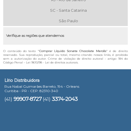
SC - Santa Catarina
São Paulo
Verifique as regiões que atendemos
O conteúdo do texto "
Comprar Líquido Sorvete Chocolate Mercês
" é de direito
reservado. Sua reprodução, parcial ou total, mesmo citando nossos links, é proibida
sem a autorização do autor. Crime de violação de direito autoral – artigo 184 do
Código Penal –
Lei 9610/98 - Lei de direitos autorais
.
Lírio Distribuidora
Rua Nabal Guimarães Barreto, 194 - Orleans
Curitiba - PR - CEP: 82310-340
99907-8727
3374-2043
(41)
(41)