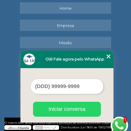
Home
Empresa
Missão
Olá! Fale agora pelo WhatsApp.
Serviços
Contato
Mapa do site
Iniciar conversa
1
©
O inteiro teor deste site está sujeito à proteção de direitos autorais. Copyright
Lírio
Distribuidora (Lei 9610 de 19/02/1998)