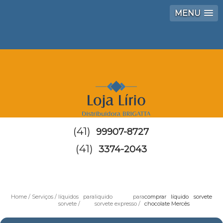
MENU
(41)
99907-8727
(41)
3374-2043
Home
Serviços
líquidos para
liquido para
comprar líquido sorvete
sorvete
sorvete expresso
chocolate Mercês