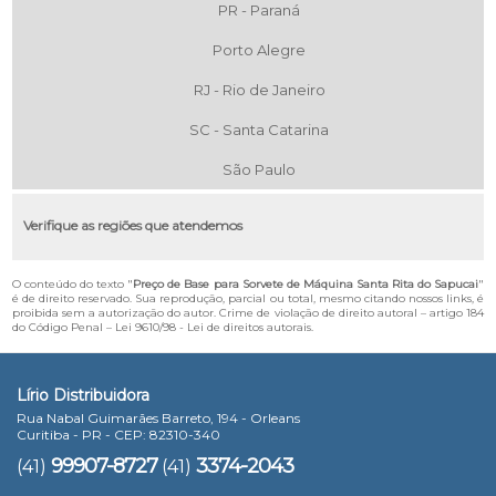
PR - Paraná
Porto Alegre
RJ - Rio de Janeiro
SC - Santa Catarina
São Paulo
Verifique as regiões que atendemos
O conteúdo do texto "
Preço de Base para Sorvete de Máquina Santa Rita do Sapucai
"
é de direito reservado. Sua reprodução, parcial ou total, mesmo citando nossos links, é
proibida sem a autorização do autor. Crime de violação de direito autoral – artigo 184
do Código Penal –
Lei 9610/98 - Lei de direitos autorais
.
Lírio Distribuidora
Rua Nabal Guimarães Barreto, 194 - Orleans
Curitiba - PR - CEP: 82310-340
99907-8727
3374-2043
(41)
(41)