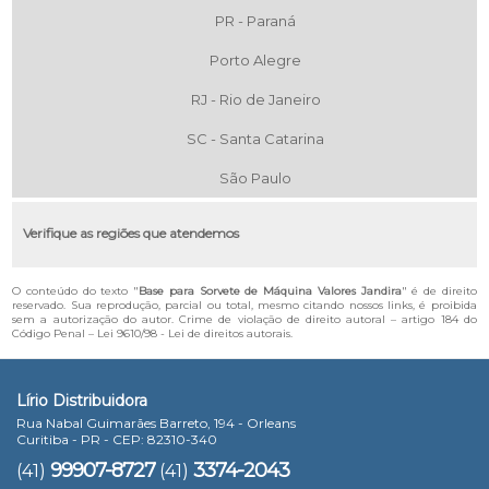
PR - Paraná
Porto Alegre
RJ - Rio de Janeiro
SC - Santa Catarina
São Paulo
Verifique as regiões que atendemos
O conteúdo do texto "
Base para Sorvete de Máquina Valores Jandira
" é de direito
reservado. Sua reprodução, parcial ou total, mesmo citando nossos links, é proibida
sem a autorização do autor. Crime de violação de direito autoral – artigo 184 do
Código Penal –
Lei 9610/98 - Lei de direitos autorais
.
Lírio Distribuidora
Rua Nabal Guimarães Barreto, 194 - Orleans
Curitiba - PR - CEP: 82310-340
99907-8727
3374-2043
(41)
(41)