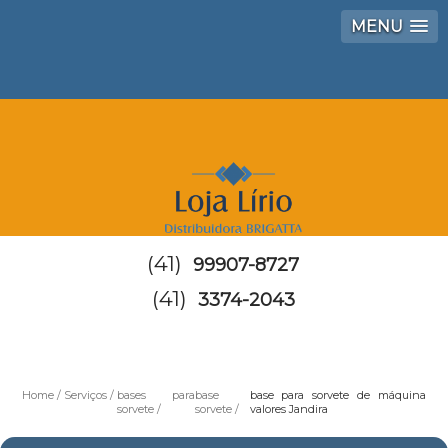
MENU
(41)
99907-8727
(41)
3374-2043
Home
Serviços
bases para
base
base para sorvete de máquina
sorvete
sorvete
valores Jandira