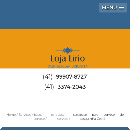
MENU
(41)
99907-8727
(41)
3374-2043
Home
Serviços
bases para
base para
base para sorvete de
sorvete
sorvete
casquinha Ceará