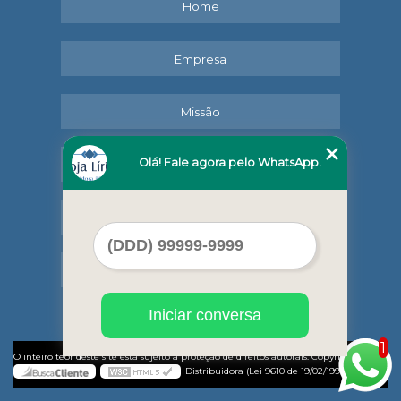
Home
Empresa
Missão
Olá! Fale agora pelo WhatsApp.
Serviços
Contato
Mapa do site
Iniciar conversa
1
©
O inteiro teor deste site está sujeito à proteção de direitos autorais. Copyright
Lírio
Distribuidora (Lei 9610 de 19/02/1998)