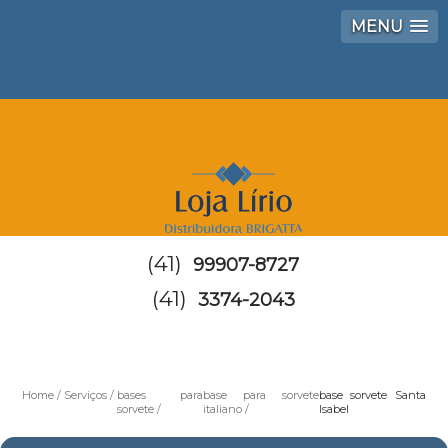
MENU
(41)
99907-8727
(41)
3374-2043
Home
Serviços
bases para
base para sorvete
base sorvete Santa
sorvete
italiano
Isabel