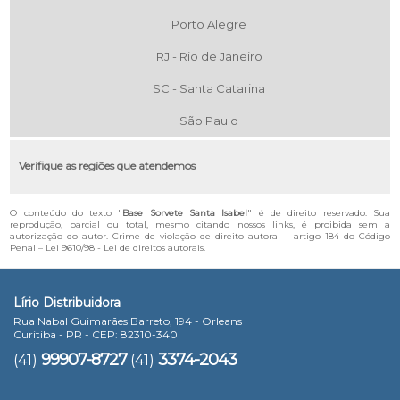
Porto Alegre
RJ - Rio de Janeiro
SC - Santa Catarina
São Paulo
Verifique as regiões que atendemos
O conteúdo do texto "
Base Sorvete Santa Isabel
" é de direito reservado. Sua
reprodução, parcial ou total, mesmo citando nossos links, é proibida sem a
autorização do autor. Crime de violação de direito autoral – artigo 184 do Código
Penal –
Lei 9610/98 - Lei de direitos autorais
.
Lírio Distribuidora
Rua Nabal Guimarães Barreto, 194 - Orleans
Curitiba - PR - CEP: 82310-340
99907-8727
3374-2043
(41)
(41)