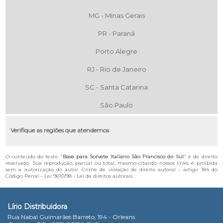
MG - Minas Gerais
PR - Paraná
Porto Alegre
RJ - Rio de Janeiro
SC - Santa Catarina
São Paulo
Verifique as regiões que atendemos
O conteúdo do texto "
Base para Sorvete Italiano São Francisco do Sul
" é de direito
reservado. Sua reprodução, parcial ou total, mesmo citando nossos links, é proibida
sem a autorização do autor. Crime de violação de direito autoral – artigo 184 do
Código Penal –
Lei 9610/98 - Lei de direitos autorais
.
Lírio Distribuidora
Rua Nabal Guimarães Barreto, 194 - Orleans