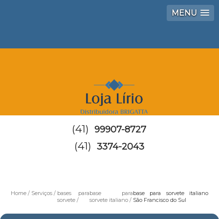
MENU
(41)
99907-8727
(41)
3374-2043
Home
Serviços
bases para
base para
base para sorvete italiano
sorvete
sorvete italiano
São Francisco do Sul