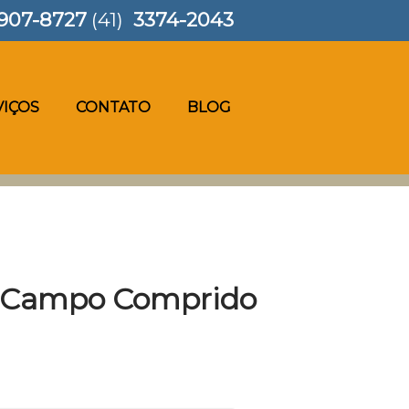
907-8727
(41)
3374-2043
VIÇOS
CONTATO
BLOG
no Campo Comprido