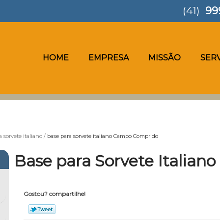
(41)
99
HOME
EMPRESA
MISSÃO
SER
 sorvete italiano
base para sorvete italiano Campo Comprido
Base para Sorvete Italia
Gostou? compartilhe!