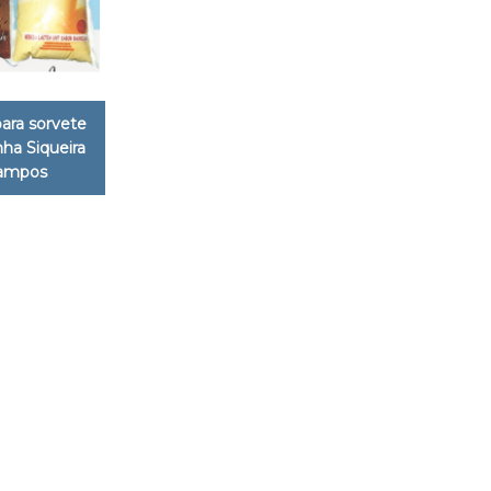
ara sorvete
ha Siqueira
ampos