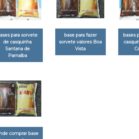
ases para sorvete
base para fazer
bases p
de casquinha
sorvete valores Boa
casquin
Santana de
Vista
C
Parnaíba
nde comprar base