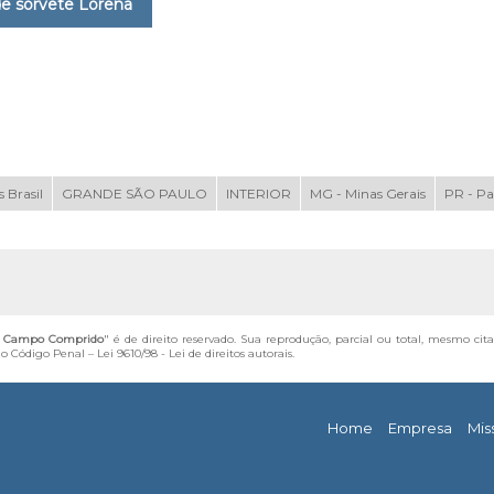
e sorvete Lorena
 Brasil
GRANDE SÃO PAULO
INTERIOR
MG - Minas Gerais
PR - P
no Campo Comprido
" é de direito reservado. Sua reprodução, parcial ou total, mesmo cit
 do Código Penal –
Lei 9610/98 - Lei de direitos autorais
.
Home
Empresa
Mis