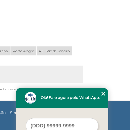
araná
Porto Alegre
RJ - Rio de Janeiro
ando nossos links, é proibida sem a autorização do autor.
Olá! Fale agora pelo WhatsApp.
são
Serviços
Contato
Mapa do site