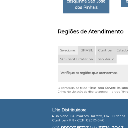
casquinha São José
d
dos Pinhais
Regiões de Atendimento
Selecione:
BRASIL
Curitiba
Estados
SC - Santa Catarina
São Paulo
Verifique as regiões que atendemos
O conteúdo do texto "
Base para Sorvete Italia
Crime de violação de direito autoral – artigo 184
Lírio Distribuidora
Rua Nabal Guimarães Barreto, 194 - Orleans
Curitiba - PR - CEP: 82310-340