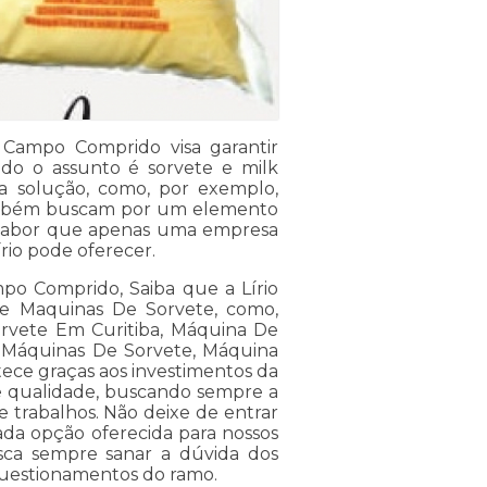
o Campo Comprido visa garantir
ndo o assunto é sorvete e milk
a solução, como, por exemplo,
ambém buscam por um elemento
 sabor que apenas uma empresa
rio pode oferecer.
mpo Comprido, Saiba que a Lírio
de Maquinas De Sorvete, como,
orvete Em Curitiba, Máquina De
, Máquinas De Sorvete, Máquina
ntece graças aos investimentos da
de qualidade, buscando sempre a
e trabalhos. Não deixe de entrar
ada opção oferecida para nossos
sca sempre sanar a dúvida dos
questionamentos do ramo.