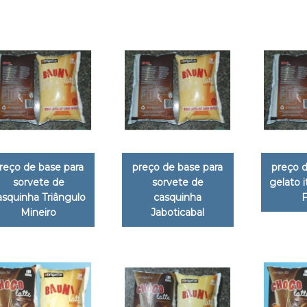
reço de base para
preço de base para
preço d
sorvete de
sorvete de
gelato 
asquinha Triângulo
casquinha
Mineiro
Jaboticabal