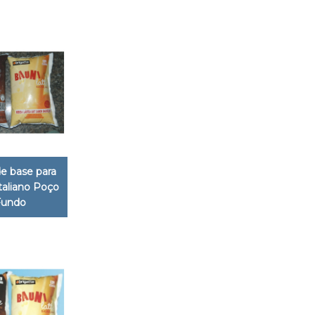
e base para
italiano Poço
Fundo