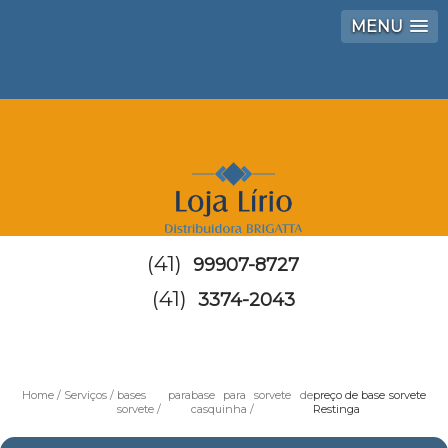
MENU
(41)
99907-8727
(41)
3374-2043
Home
Serviços
bases para
base para sorvete de
preço de base sorvete
sorvete
casquinha
Restinga