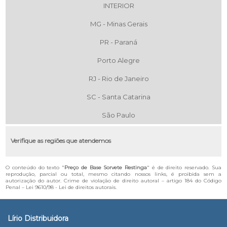
INTERIOR
MG - Minas Gerais
PR - Paraná
Porto Alegre
RJ - Rio de Janeiro
SC - Santa Catarina
São Paulo
Verifique as regiões que atendemos
O conteúdo do texto "
Preço de Base Sorvete Restinga
" é de direito reservado. Sua
reprodução, parcial ou total, mesmo citando nossos links, é proibida sem a
autorização do autor. Crime de violação de direito autoral – artigo 184 do Código
Penal –
Lei 9610/98 - Lei de direitos autorais
.
Lírio Distribuidora