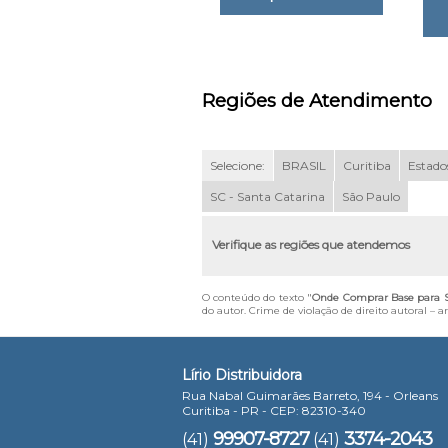
Regiões de Atendimento
Selecione:
BRASIL
Curitiba
Estados
SC - Santa Catarina
São Paulo
Verifique as regiões que atendemos
O conteúdo do texto "
Onde Comprar Base para S
do autor. Crime de violação de direito autoral – 
Lírio Distribuidora
Rua Nabal Guimarães Barreto, 194 - Orleans
Curitiba - PR - CEP: 82310-340
99907-8727
3374-2043
(41)
(41)