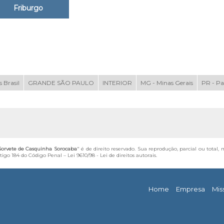
Friburgo
 Brasil
GRANDE SÃO PAULO
INTERIOR
MG - Minas Gerais
PR - P
orvete de Casquinha Sorocaba
" é de direito reservado. Sua reprodução, parcial ou total
artigo 184 do Código Penal –
Lei 9610/98 - Lei de direitos autorais
.
Home
Empresa
Mis