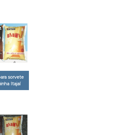
ara sorvete
inha Itajaí