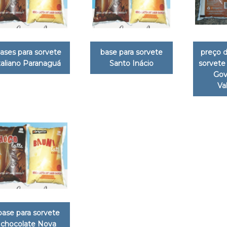
ases para sorvete
base para sorvete
preço d
taliano Paranaguá
Santo Inácio
sorvete
Gov
Va
base para sorvete
chocolate Nova