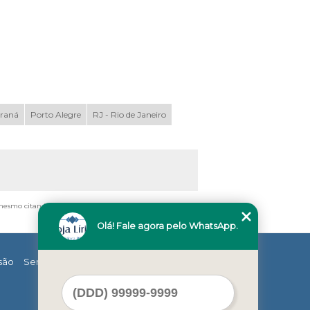
araná
Porto Alegre
RJ - Rio de Janeiro
, mesmo citando nossos links, é proibida sem a autorização
Olá! Fale agora pelo WhatsApp.
são
Serviços
Contato
Mapa do site