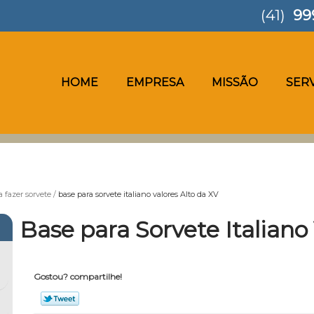
(41)
99
HOME
EMPRESA
MISSÃO
SER
a fazer sorvete
base para sorvete italiano valores Alto da XV
Base para Sorvete Italiano
Gostou? compartilhe!