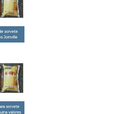
de sorvete
s Joinville
ara sorvete
ina valores