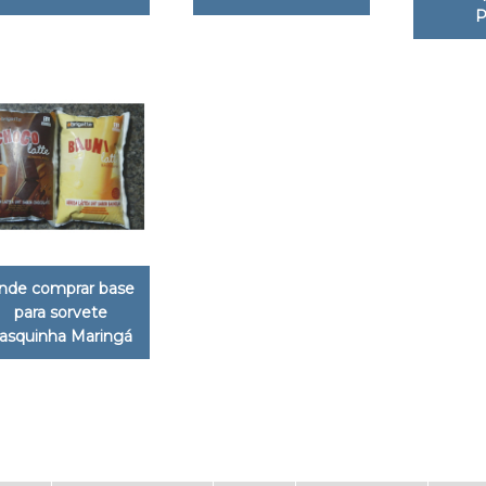
P
nde comprar base
para sorvete
asquinha Maringá