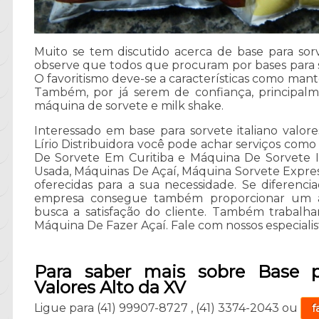
Muito se tem discutido acerca de base para sorve
observe que todos que procuram por bases para s
O favoritismo deve-se a características como mant
Também, por já serem de confiança, principa
máquina de sorvete e milk shake.
Interessado em base para sorvete italiano valo
Lírio Distribuidora você pode achar serviços com
De Sorvete Em Curitiba e Máquina De Sorvete I
Usada, Máquinas De Açaí, Máquina Sorvete Expre
oferecidas para a sua necessidade. Se diferenc
empresa consegue também proporcionar um 
busca a satisfação do cliente. Também trabalh
Máquina De Fazer Açaí. Fale com nossos especialis
Para saber mais sobre Base pa
Valores Alto da XV
Ligue para
(41) 99907-8727
,
(41) 3374-2043
ou
f