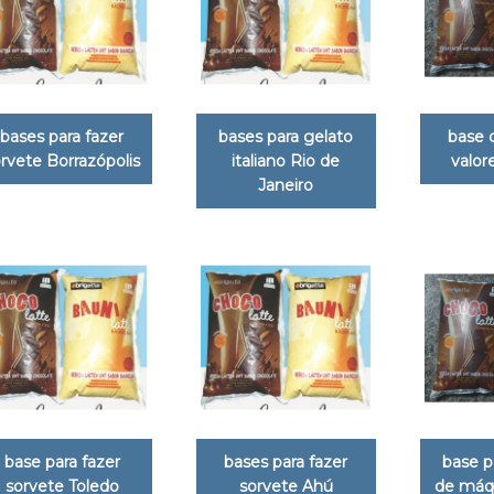
bases para fazer
bases para gelato
base 
rvete Borrazópolis
italiano Rio de
valore
Janeiro
base para fazer
bases para fazer
base p
sorvete Toledo
sorvete Ahú
de máqu