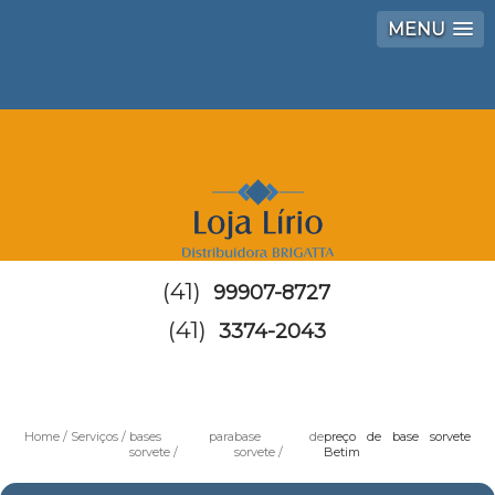
MENU
(41)
99907-8727
(41)
3374-2043
Home
Serviços
bases para
base de
preço de base sorvete
sorvete
sorvete
Betim