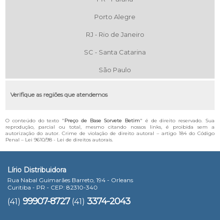
Porto Alegre
RJ - Rio de Janeiro
SC - Santa Catarina
São Paulo
Verifique as regiões que atendemos
O conteúdo do texto "
Preço de Base Sorvete Betim
" é de direito reservado. Sua
reprodução, parcial ou total, mesmo citando nossos links, é proibida sem a
autorização do autor. Crime de violação de direito autoral – artigo 184 do Código
Penal –
Lei 9610/98 - Lei de direitos autorais
.
Lírio Distribuidora
Rua Nabal Guimarães Barreto, 194 - Orleans
Curitiba - PR - CEP: 82310-340
99907-8727
3374-2043
(41)
(41)