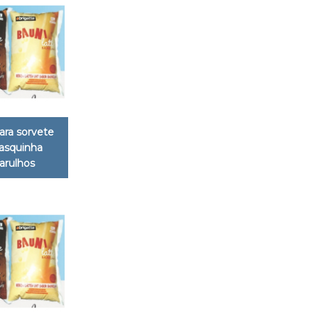
ara sorvete
asquinha
arulhos