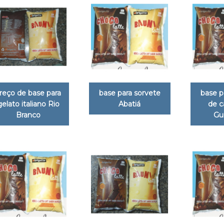
reço de base para
base para sorvete
base p
gelato italiano Rio
Abatiá
de c
Branco
Gu