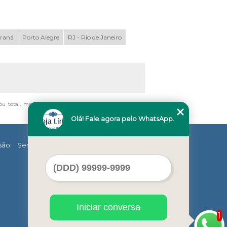
araná
Porto Alegre
RJ - Rio de Janeiro
 ou total, mesmo citando nossos links, é proibida sem a
Olá! Fale agora pelo WhatsApp.
são
Serviços
Contato
Mapa do site
Iniciar conversa
1