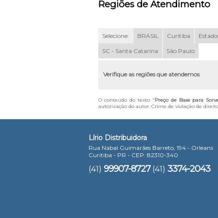
Regiões de Atendimento
Selecione:
BRASIL
Curitiba
Estados
SC - Santa Catarina
São Paulo
Verifique as regiões que atendemos
O conteúdo do texto "
Preço de Base para Sorv
autorização do autor. Crime de violação de direit
Lírio Distribuidora
Rua Nabal Guimarães Barreto, 194 - Orleans
Curitiba - PR - CEP: 82310-340
99907-8727
3374-2043
(41)
(41)