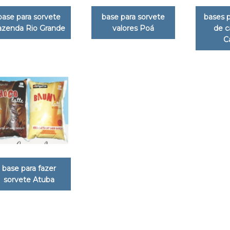
base para sorvete
base para sorvete
bases p
azenda Rio Grande
valores Poá
de c
C
base para fazer
sorvete Atuba