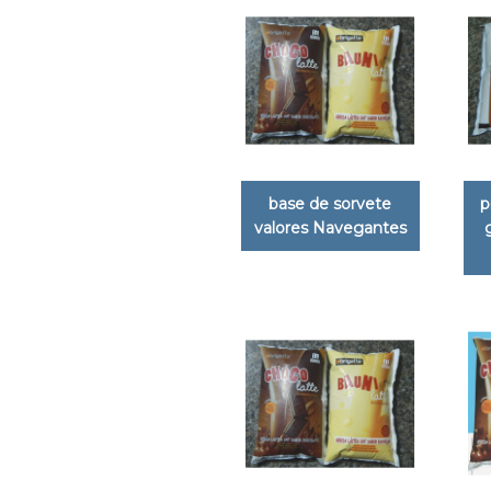
base de sorvete
p
valores Navegantes