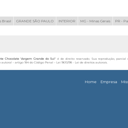
 Brasil
GRANDE SÃO PAULO
INTERIOR
MG - Minas Gerais
PR - P
ete Chocolate Vargem Grande do Sul
" é de direito reservado. Sua reprodução, parcial
o autoral – artigo 184 do Código Penal –
Lei 9610/98 - Lei de direitos autorais
.
Home
Empresa
Mis