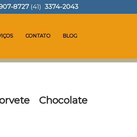
907-8727
(41)
3374-2043
VIÇOS
CONTATO
BLOG
rvete Chocolate