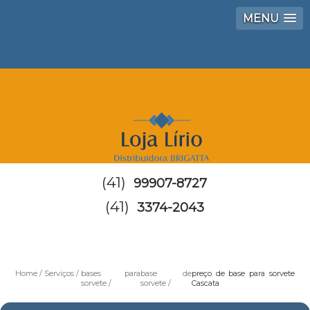
MENU
(41)
99907-8727
(41)
3374-2043
Home
Serviços
bases para
base de
preço de base para sorvete
sorvete
sorvete
Cascata