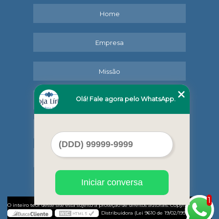
Home
Empresa
Missão
Olá! Fale agora pelo WhatsApp.
Serviços
Contato
Mapa do site
Iniciar conversa
1
©
O inteiro teor deste site está sujeito à proteção de direitos autorais. Copyright
Lírio
Distribuidora (Lei 9610 de 19/02/1998)