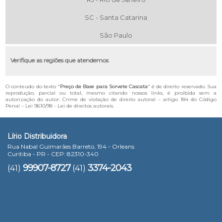
SC - Santa Catarina
São Paulo
Verifique as regiões que atendemos
O conteúdo do texto "
Preço de Base para Sorvete Cascata
" é de direito reservado. Sua
reprodução, parcial ou total, mesmo citando nossos links, é proibida sem a
autorização do autor. Crime de violação de direito autoral – artigo 184 do Código
Penal –
Lei 9610/98 - Lei de direitos autorais
.
Lírio Distribuidora
Rua Nabal Guimarães Barreto, 194 - Orleans
Curitiba - PR - CEP: 82310-340
99907-8727
3374-2043
(41)
(41)