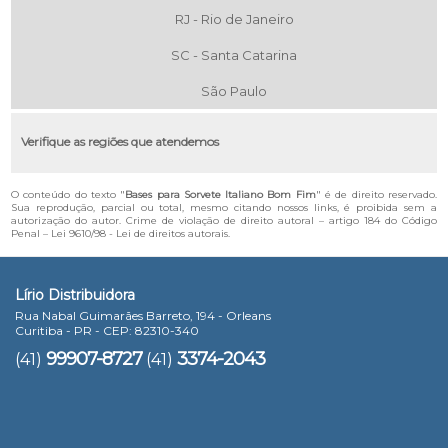
RJ - Rio de Janeiro
SC - Santa Catarina
São Paulo
Verifique as regiões que atendemos
O conteúdo do texto "
Bases para Sorvete Italiano Bom Fim
" é de direito reservado.
Sua reprodução, parcial ou total, mesmo citando nossos links, é proibida sem a
autorização do autor. Crime de violação de direito autoral – artigo 184 do Código
Penal –
Lei 9610/98 - Lei de direitos autorais
.
Lírio Distribuidora
Rua Nabal Guimarães Barreto, 194 - Orleans
Curitiba - PR - CEP: 82310-340
99907-8727
3374-2043
(41)
(41)