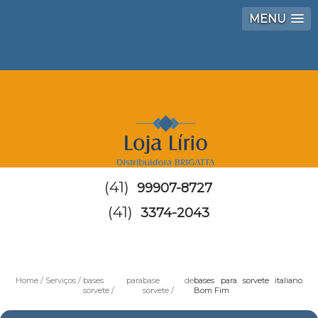
MENU
(41)
99907-8727
(41)
3374-2043
Home
Serviços
bases para
base de
bases para sorvete italiano
sorvete
sorvete
Bom Fim