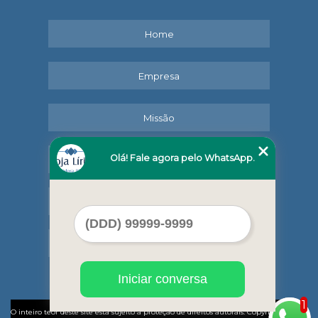
Home
Empresa
Missão
Olá! Fale agora pelo WhatsApp.
Serviços
Contato
Mapa do site
Iniciar conversa
1
©
O inteiro teor deste site está sujeito à proteção de direitos autorais. Copyright
Lírio